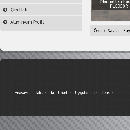
Manhattan Fac
PLC058R
Çim Halı
Alüminyum Profil
Önceki Sayfa
Say
Anasayfa
Hakkımızda
Ürünler
Uygulamalar
İletişim